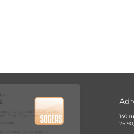
Adr
140 ru
76190