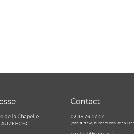
esse
Contact
02.35.76.47.47
e de la Chapelle
(non surtaxé, numéro localisé en Fra
, AUZEBOSC
contact@sogeas.fr