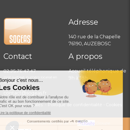
Adresse
140 rue de la Chapelle
76190, AUZEBOSC
Contact
A propos
02.35.76.47.47
Accueil téléphonique de
(non surtaxé, numéro localisé en
9h à 18h
France)
contact@sogeas.fr
Mentions légales
- Politique de confidentialité -
Cookies
Création et référencement du site par
Groupe